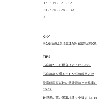
17
18
19
20
21
22
23
24
25
26
27
28
29
30
31
タグ
不合格
医療全般
看護師免許
看護師国家試験
TIPS
不合格だった場合はどうなるの？
不合格者が躓きがちな必修科目とは
看護師国家試験の受験資格と合格率に
ついて
難易度の高い国家試験を突破するには